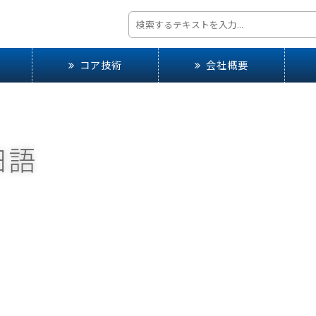
コア技術
会社概要
日語