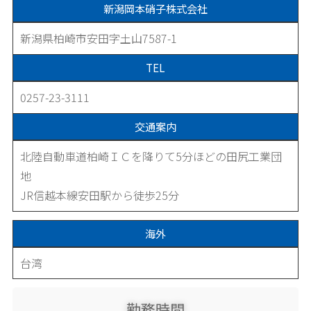
新潟岡本硝子株式会社
新潟県柏崎市安田字土山7587-1
TEL
0257-23-3111
交通案内
北陸自動車道柏崎ＩＣを降りて5分ほどの田尻工業団
地
JR信越本線安田駅から徒歩25分
海外
台湾
勤務時間