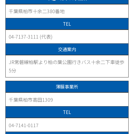
千葉県柏市十余二380番地
TEL
04-7137-3111 (代表)
交通案内
JR常磐線柏駅より柏の葉公園行きバス十余二下車徒歩
5分
薄膜事業所
千葉県柏市高田1309
TEL
04-7141-0117