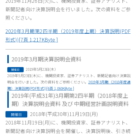
2019
年11月
26
日
(火
)
に、機関投資家、証券アナリスト、
新聞記者向け決算説明会を行いました。次の資料をご参
照ください。
2020年3月期第2四半期（2019年度上期）決算説明(PDF
形式))[7頁 1,217KByte ]
2019年3月期決算説明会資料
2019年5月23日(木）
開催日
2019
年
5
月
23
日
(
木
)
に、機関投資家、証券アナリスト、新聞記者向け決算説
明会を行いました。次の資料をご参照ください。
2019年3月期（2018年度通
期）決算説明(PDF形式))[6頁 1,060KByte ]
2019年(平成31年)3月期第2四半期（2018年度上
期）決算説明会資料 及び 中期経営計画説明資料
2018年(平成30年)11月19日(月)
開催日
2018年11月19日(月)に、機関投資家、証券アナリスト、
新聞記者向け決算説明会を開催し、決算説明後、引き続