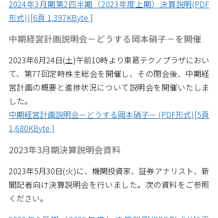
2024年3月期第2四半期（2023年度上期）決算説明(PDF
形式))[6頁 1,397KByte ]
中期経営計画説明会－どうする岡本硝子－を開催
2023年6月24日(土)午前10時より東葛テクノプラザにおい
て、第77回定時株主総会を開催し、その閉会後、中期経
営計画の概要と進捗状況について説明会を開催いたしま
した。
中期経営計画説明会－どうする岡本硝子－ (PDF形式)[5頁
1,680KByte ]
2023年3月期決算説明会資料
2023年5月30日(火)に、機関投資家、証券アナリスト、新
聞記者向け決算説明会を行いました。次の資料をご参照
ください。