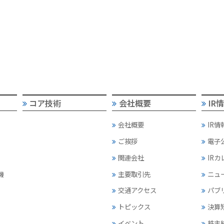
コア技術
会社概要
IR
会社概要
IR情
ご挨拶
電子
関連会社
IR
機
主要取引先
ニュ
交通アクセス
パブ
トピックス
決算
イベント
株主