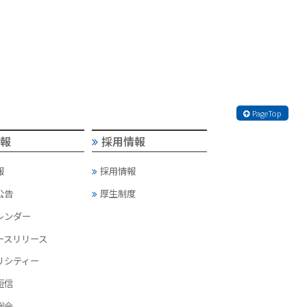
PageTop
情報
採用情報
報
採用情報
公告
厚生制度
カレンダー
ースリリース
リシティー
短信
総会