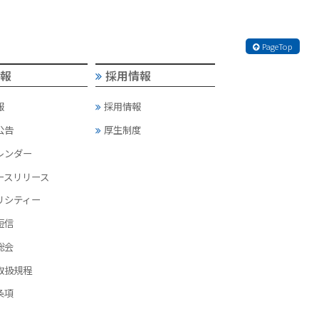
PageTop
情報
採用情報
報
採用情報
公告
厚生制度
カレンダー
ースリリース
リシティー
短信
総会
取扱規程
条項