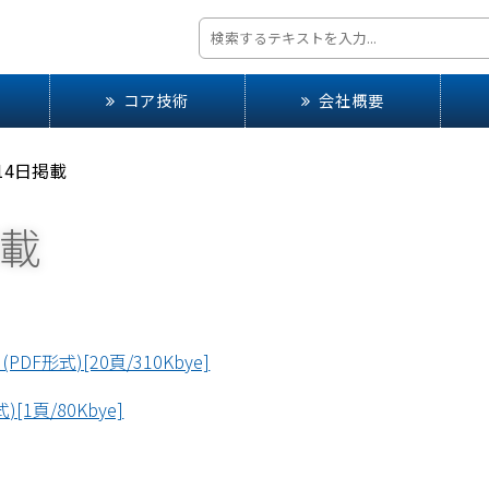
コア技術
会社概要
月14日掲載
掲載
形式)[20頁/310Kbye]
1頁/80Kbye]