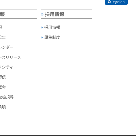
PageTop
情報
採用情報
報
採用情報
公告
厚生制度
カレンダー
ースリリース
リシティー
短信
総会
取扱規程
条項