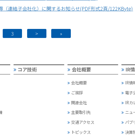
の取得（連結子会社化）に関するお知らせ(PDF形式2頁/122KByte)
3
>
»
コア技術
会社概要
IR
会社概要
IR情
ご挨拶
電子
関連会社
IR
機
主要取引先
ニュ
交通アクセス
パブ
トピックス
決算