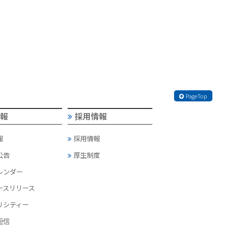
PageTop
情報
採用情報
報
採用情報
公告
厚生制度
カレンダー
ースリリース
リシティー
短信