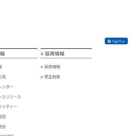
PageTop
情報
採用情報
報
採用情報
公告
厚生制度
カレンダー
ースリリース
リシティー
短信
総会