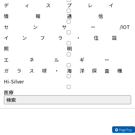
ディスプレイ
情報通信
センサー/IOT
インフラ・住設
照明
エネルギー
ガラス球・海洋探査機
Hi-Silver
医療
PageTop